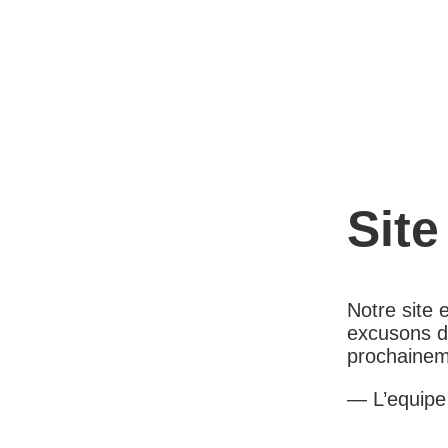
Site
Notre site
excusons d
prochainem
— L’equip