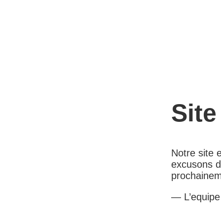
Site
Notre site
excusons d
prochainem
— L’equip