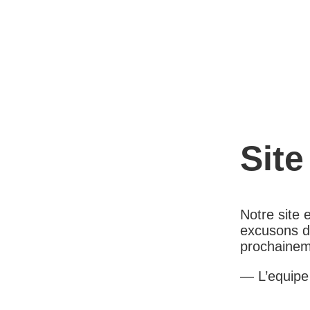
Site
Notre site
excusons d
prochainem
— L’equip