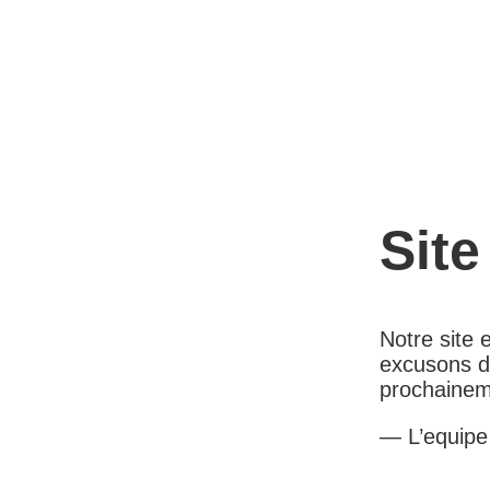
Site
Notre site
excusons d
prochainem
— L’equip