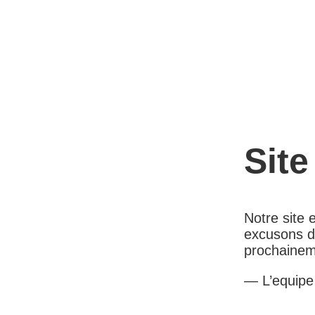
Site
Notre site
excusons d
prochainem
— L’equip