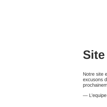
Site
Notre site
excusons d
prochainem
— L’equip