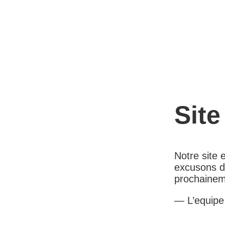
Site
Notre site
excusons d
prochainem
— L’equip