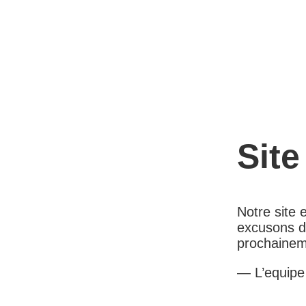
Site
Notre site
excusons d
prochainem
— L’equip