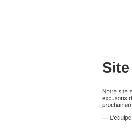
Site
Notre site
excusons d
prochainem
— L’equip