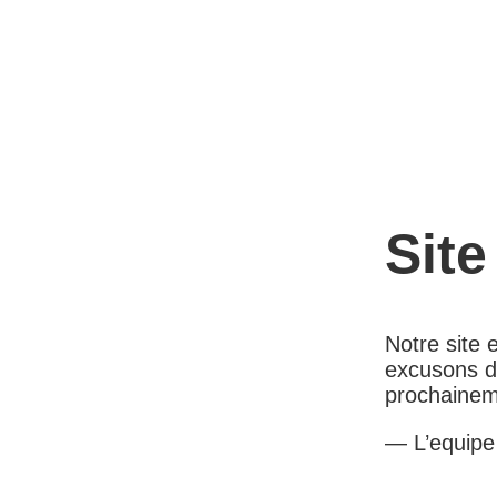
Site
Notre site
excusons d
prochainem
— L’equip